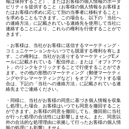
報は保持すること）、またはお客様の個人情報のポータ
ビリティを提供すること（お客様の個人情報をお客様ま
たはお客様の求めに応じて別の当事者に移転すること）
を求めることもできます。この場合も、以下の「当社へ
の連絡方法」に記載されている連絡先を使用して当社に
連絡することにより、これらの権利を行使することがで
きます。
・お客様は、当社がお客様に送信するマーケティング・
コミュニケーションからいつでも脱退する権利を有しま
す。この権利は、当社がお送りするマーケティングEメ
ールに記載されている「配信停止」または「オプトアウ
ト」のリンクをクリックすることで行使することができ
ます。その他の形態のマーケティング（郵便マーケティ
ングやテレマーケティングなど）をオプトアウトする場
合は、下記の「当社への連絡方法」に記載されている連
絡先までご連絡ください。
・同様に、当社がお客様の同意に基づき個人情報を収集
し処理した場合、お客様はいつでも同意を撤回すること
ができます。お客様の同意を撤回しても、撤回前に当社
が行った処理の合法性には影響しません。また、同意以
外の合法的な処理理由に依拠して行ったお客様の個人情
報の処理にも影響しません。