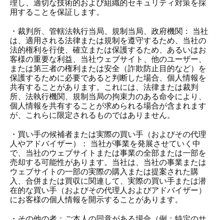
理し、適切な技術的および組織的セキュリティ対策を採
用することを保証します。
・裁判所、管轄法執行当局、規制当局、政府機関： 当社
は、適用される法律または規制を遵守するため、当社の
法的権利を行使、確立または保護するため、あるいはお
客様の重要な利益、当社ウェブサイト、他のユーザー、
または第三者の権利または安全（詐欺防止目的など）を
保護するために必要であると判断した場合、個人情報を
共有することがあります。これには、法律または裁判
所、法執行機関、規制当局の拘束力のある命令により、
個人情報を共有することが求められる場合が含まれます
が、これらに限定されるものではありません。
・買い手の候補者または実際の買い手（およびその代理
人やアドバイザー）： 当社が事業を発展させていく中
で、当社のウェブサイトまたは事業の全部または一部を
売却する可能性があります。当社は、当社の事業または
ウェブサイトの一部の実際の購入または提案された購
入、合併または買収に関連して、実際の買い手または潜
在的な買い手（およびその代理人およびアドバイザー）
にお客様の個人情報を開示することがあります。
・その他の者：ご本人の同意がある場合（例：特定のサ