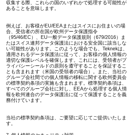
収集する際、これらの国のいずれかで処理する可能性が
あることを意味します。
例えば、お客様がEU/EEAまたはスイスにお住まいの場
合、受信者の所在国が欧州データ保護指令
（95/46/EC）、EU一般データ保護規則（679/2016）ま
たはスイス連邦データ保護法における安全国に該当しな
い可能性があります。このような場合でも、Teknekは、
適用されるデータ保護法に従って、お客様の個人情報の
適切な保護レベルを確保します。これには、受領者がプ
ライバシーシールドの原則を遵守することを保証するこ
とも含まれます（米国の受領者の場合）。また、当社の
グループ会社間での個人情報の移転に関する欧州委員会
の標準契約条項の実施も含まれます。標準契約条項は、
すべてのグループ会社に対し、EEAから処理する個人情
報を欧州連合のデータ保護法に従って保護することを義
務付けています。
当社の標準契約条項は、ご要望に応じてご提供いたしま
す。