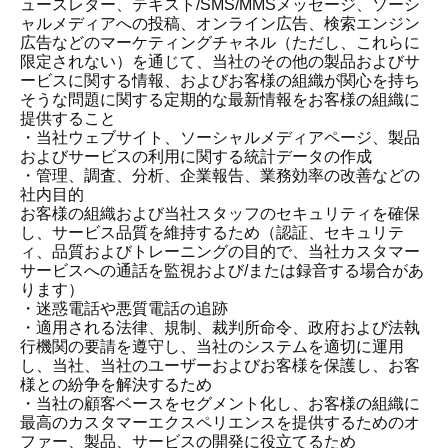
ュースレター、テキスト/SMS/MMSメッセージ、ソーシ
ャルメディアへの投稿、オンライン広告、検索エンジン
広告などのマーケティングチャネル（ただし、これらに
限定されない）を通じて、当社のその他の製品およびサ
ービスに関する情報、およびお客様の組織が関心を持ち
そうな問題に関する定期的な最新情報をお客様の組織に
提供すること
・当社ウェブサイト、ソーシャルメディアページ、製品
およびサービスの利用に関する統計データの作成
・管理、調査、分析、企業報告、業務効率の改善などの
社内目的
お客様の組織および当社スタッフのセキュリティを確保
し、サービス品質を維持するため（認証、セキュリテ
ィ、品質およびトレーニングの目的で、当社カスタマー
サービスへの通話を監視および/または録音する場合があ
ります）
・迷惑電話や悪質電話の追跡
・適用される法律、規制、裁判所命令、政府および法執
行機関の要請を遵守し、当社のシステムを適切に運用
し、当社、当社のユーザーおよびお客様を保護し、お客
様との紛争を解決するため
・当社の顧客ベースをセグメント化し、お客様の組織に
最高のカスタマーエクスペリエンスを提供するためのオ
ファー、製品、サービスの開発に役立てるため