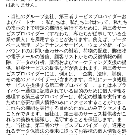
はありません。
・当社のグループ会社、第三者サービスプロバイダーお
よびパートナー： 私たちは、私たちに代わって、私たち
の指示の下で特定の機能を実行するために、第三者サー
ビスプロバイダー（すなわち、私たちが従事している企
業や個人）を雇用することがあります。例えば、データ
ベース管理、メンテナンスサービス、ウェブ分析、イン
バウンドのお問い合わせへの対応、荷物の配送、郵便物
や電子メールの送信、顧客リストからの反復情報の削
除、データの分析、販売およびマーケティング支援の提
供、顧客サービスの提供などが含まれます。第三者サー
ビスプロバイダーには、例えば、IT企業、法律、財務、
その他のアドバイザーが含まれます。当社にデータ処理
サービスを提供する第三者プロバイダー、または本プラ
イバシー通知に記載されている目的のために個人情報を
処理する第三者プロバイダーは、特定の機能を実行する
ために必要な個人情報のみにアクセスすることができ、
これらの機能を実行する目的のためにのみアクセスする
ことができます。当社は、第三者のサービス提供者がこ
れらの義務を認識し、遵守することを保証します。ま
た、当社は、第三者のサービスプロバイダーが、適用さ
れるデータ保護法の要求に従ってお客様の個人情報を処